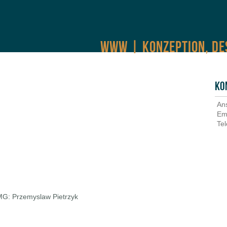
WWW | KONZEPTION, DE
Ko
An
Em
Tel
TMG: Przemyslaw Pietrzyk