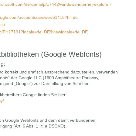
microsoft.com/de-de/help/17442/windows-internet-explorer-
google.com/accounts/answer/61416?hl=de
elp
m/kb/PH17191?locale=de_DE&viewlocale=de_DE
bibliotheken (Google Webfonts)
ng:
d korrekt und grafisch ansprechend darzustellen, verwenden
Fonts“ der Google LLC (1600 Amphitheatre Parkway,
lgend „Google“) zur Darstellung von Schriften.
ekbetreibers Google finden Sie hier:
cy/
 von Google Webfonts und dem damit verbundenen
ligung (Art. 6 Abs. 1 lit. a DSGVO).